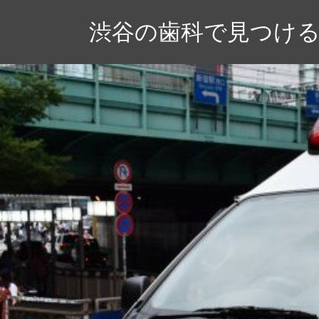
コ
渋谷の歯科で見つけ
ン
テ
ン
ツ
へ
ス
キ
ッ
プ