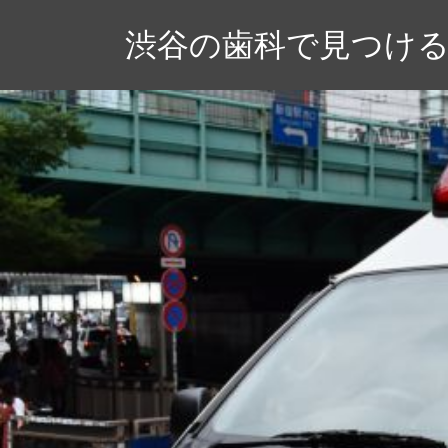
コ
渋谷の歯科で見つけ
ン
テ
ン
ツ
へ
ス
キ
ッ
プ